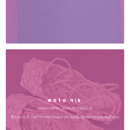
ФОТО Ч\Б
(лыко липы, ручная работа)
Фото ч\б. Лапти плетеные из лыка, прямоугольный нос